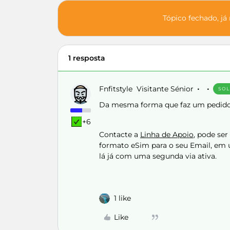
Tópico fechado, já
1 resposta
Fnfitstyle
Visitante Sénior
SOL
Da mesma forma que faz um pedido d
+6
Contacte a
Linha de Apoio
, pode se
formato eSim para o seu Email, em 
lá já com uma segunda via ativa.
1 like
Like