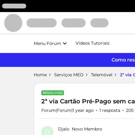
Vídeos Tutoriais
Menu Fórum
Como reso
Home
Serviços MEO
Telemóvel
2ª via
RESOLVIDO
2ª via Cartão Pré-Pago sem c
Forum|Forum|1 year ago
1 resposta
205 
Djalo
Novo Membro
D