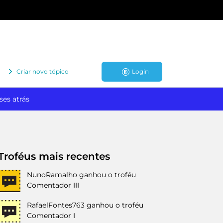
Criar novo tópico
Login
ses atrás
Troféus mais recentes
NunoRamalho
ganhou o troféu
Comentador III
RafaelFontes763
ganhou o troféu
Comentador I