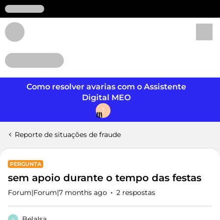
Login
Como resolver avarias com o Assistente
Digital MEO
J
Reporte de situações de fraude
PERGUNTA
sem apoio durante o tempo das festas
Forum|Forum|7 months ago
2 respostas
BelaIsa
B