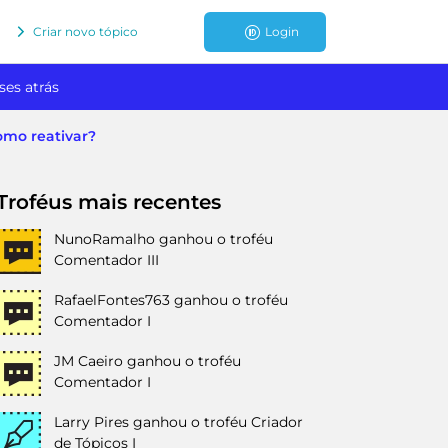
Criar novo tópico
Login
ses atrás
como reativar?
Troféus mais recentes
NunoRamalho
ganhou o troféu
Comentador III
RafaelFontes763
ganhou o troféu
Comentador I
JM Caeiro
ganhou o troféu
Comentador I
Larry Pires
ganhou o troféu Criador
de Tópicos I