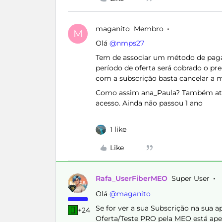
maganito
Membro
M
Olá ​
@nmps27
Tem de associar um método de pagam
período de oferta será cobrado o pr
com a subscrição basta cancelar a 
Como assim ana_Paula? Também ative
acesso. Ainda não passou 1 ano
1 like
Like
Rafa_UserFiberMEO
Super User
Olá ​
@maganito
Se for ver a sua Subscrição na sua a
+24
Oferta/Teste PRO pela MEO está apen