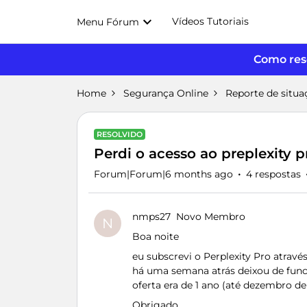
Vídeos Tutoriais
Menu Fórum
Como reso
Home
Segurança Online
Reporte de situa
RESOLVIDO
Perdi o acesso ao preplexity p
Forum|Forum|6 months ago
4 respostas
nmps27
Novo Membro
N
Boa noite
eu subscrevi o Perplexity Pro atra
há uma semana atrás deixou de funci
oferta era de 1 ano (até dezembro d
Obrigado