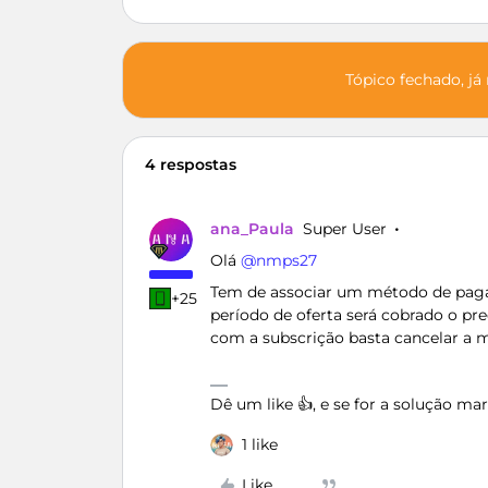
Tópico fechado, já
4 respostas
ana_Paula
Super User
Olá ​
@nmps27
Tem de associar um método de pagam
+25
período de oferta será cobrado o pr
com a subscrição basta cancelar a 
Dê um like 👍, e se for a solução m
1 like
Like