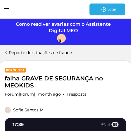
Login
Como resolver avarias com o Assistente
Digital MEO
J
Reporte de situações de fraude
PERGUNTA
falha GRAVE DE SEGURANÇA no
MEOKIDS
Forum|Forum|1 month ago
1 resposta
Sofia Santos M
S