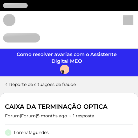
Login
Como resolver avarias com o Assistente
Digital MEO
J
Reporte de situações de fraude
CAIXA DA TERMINAÇÃO OPTICA
Forum|Forum|5 months ago
1 resposta
Lorenafagundes
L