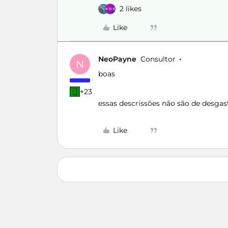
2 likes
Like
NeoPayne
Consultor
N
boas
+23
essas descrissões não são de desgas
Like