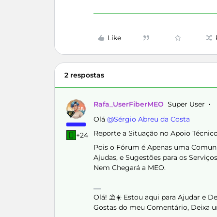
Like
2 respostas
Rafa_UserFiberMEO
Super User
Olá ​
@Sérgio Abreu da Costa
Reporte a Situação no Apoio Técnic
+24
Pois o Fórum é Apenas uma Comunid
Ajudas, e Sugestões para os Serviço
Nem Chegará a MEO.
Olá! ⛱️☀️ Estou aqui para Ajudar e 
Gostas do meu Comentário, Deixa u