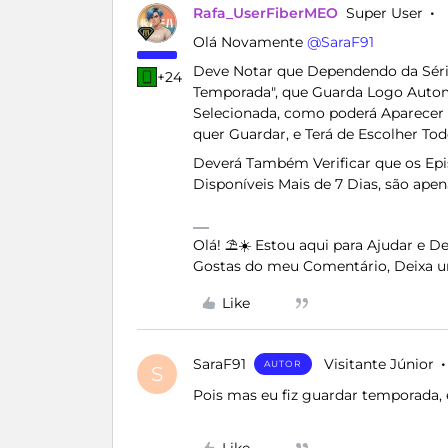
Rafa_UserFiberMEO
Super User
Olá Novamente ​
@SaraF91
Deve Notar que Dependendo da Séri
+24
Temporada", que Guarda Logo Auto
Selecionada, como poderá Aparecer 
quer Guardar, e Terá de Escolher T
Deverá Também Verificar que os Epi
Disponíveis Mais de 7 Dias, são apen
Olá! ⛱️☀️ Estou aqui para Ajudar e 
Gostas do meu Comentário, Deixa u
Like
SaraF91
Visitante Júnior
AUTOR
S
Pois mas eu fiz guardar temporada, 