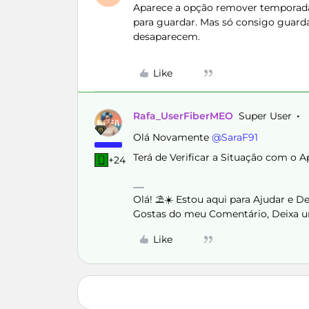
Aparece a opção remover temporada
para guardar. Mas só consigo guarda
desaparecem.
Like
Rafa_UserFiberMEO
Super User
Olá Novamente ​
@SaraF91
Terá de Verificar a Situação com o A
+24
Olá! ⛱️☀️ Estou aqui para Ajudar e 
Gostas do meu Comentário, Deixa u
Like