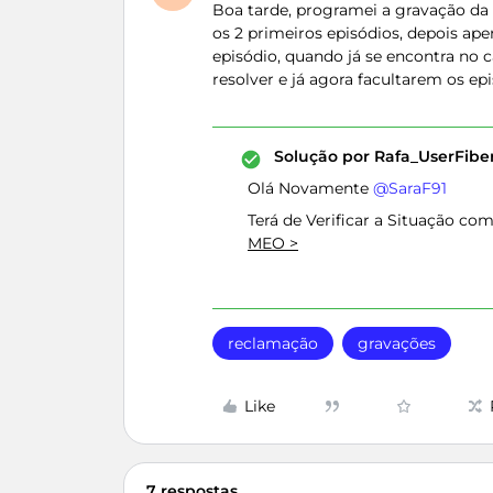
Boa tarde, programei a gravação da
os 2 primeiros episódios, depois ape
episódio, quando já se encontra no 
resolver e já agora facultarem os e
Solução por
Rafa_UserFib
Olá Novamente ​
@SaraF91
Terá de Verificar a Situação co
MEO >
reclamação
gravações
Like
7 respostas