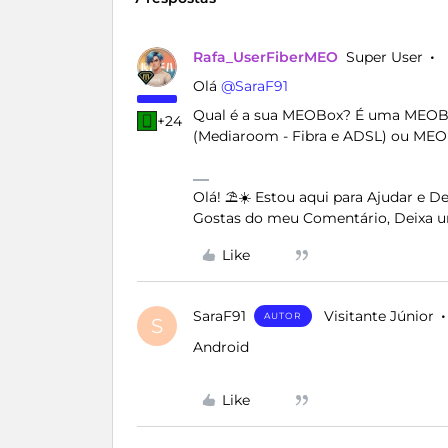
Rafa_UserFiberMEO
Super User
Olá ​
@SaraF91
Qual é a sua MEOBox? É uma MEOBox
+24
(Mediaroom - Fibra e ADSL) ou MEOB
Olá! ⛱️☀️ Estou aqui para Ajudar e 
Gostas do meu Comentário, Deixa u
Like
SaraF91
Visitante Júnior
AUTOR
S
Android
Like