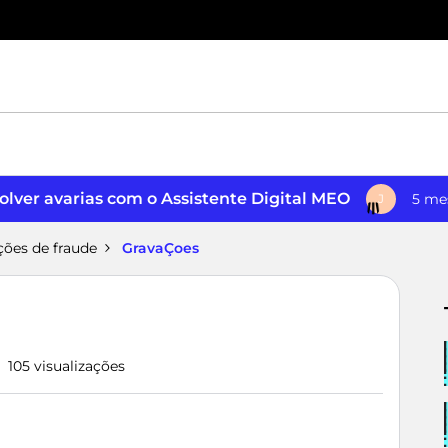
lver avarias com o Assistente Digital MEO
5 me
J
ções de fraude
GravaÇoes
105 visualizações