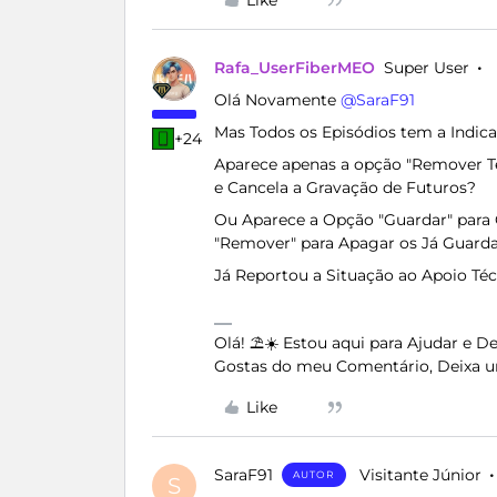
Like
Rafa_UserFiberMEO
Super User
Olá Novamente ​
@SaraF91
Mas Todos os Episódios tem a Indi
+24
Aparece apenas a opção "Remover T
e Cancela a Gravação de Futuros?
Ou Aparece a Opção "Guardar" para G
"Remover" para Apagar os Já Guarda
Já Reportou a Situação ao Apoio Téc
Olá! ⛱️☀️ Estou aqui para Ajudar e 
Gostas do meu Comentário, Deixa u
Like
SaraF91
Visitante Júnior
AUTOR
S