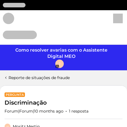
Login
Como resolver avarias com o Assistente
Digital MEO
J
Reporte de situações de fraude
PERGUNTA
Discriminação
Forum|Forum|10 months ago
1 resposta
Moritz Mertin
M