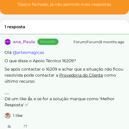
Tópico fechado, já não permite mais respostas.
1 resposta
ana_Paula
Forum|Forum|8 months ago
SOLUÇÃO
Olá ​
@artesmagicas
O que disse o Apoio Técnico 16209?
Se após contactar o 16209 e achar que a situação não ficou
resolvida pode contactar a
Provedoria do Cliente
como
último recurso.
Dê um like 👍, e se for a solução marque como 'Melhor
Resposta' ✅
1 like