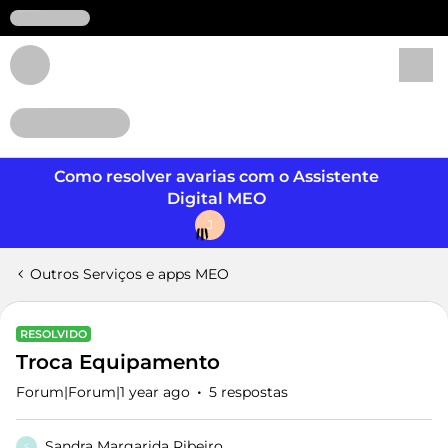
Login
Como resolver avarias com o Assistente
Digital MEO
J
Outros Serviços e apps MEO
RESOLVIDO
Troca Equipamento
Forum|Forum|1 year ago
5 respostas
Sandra Margarida Ribeiro
S