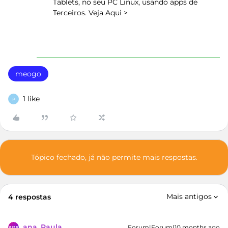
Tablets, no seu PC Linux, usando apps de
Terceiros. Veja Aqui >
meogo
1 like
P
Tópico fechado, já não permite mais respostas.
Mais antigos
4 respostas
ana_Paula
Forum|Forum|10 months ago