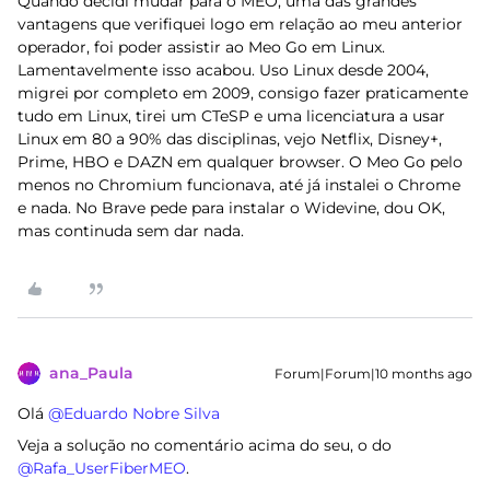
Quando decidi mudar para o MEO, uma das grandes
vantagens que verifiquei logo em relação ao meu anterior
operador, foi poder assistir ao Meo Go em Linux.
Lamentavelmente isso acabou. Uso Linux desde 2004,
migrei por completo em 2009, consigo fazer praticamente
tudo em Linux, tirei um CTeSP e uma licenciatura a usar
Linux em 80 a 90% das disciplinas, vejo Netflix, Disney+,
Prime, HBO e DAZN em qualquer browser. O Meo Go pelo
menos no Chromium funcionava, até já instalei o Chrome
e nada. No Brave pede para instalar o Widevine, dou OK,
mas continuda sem dar nada.
ana_Paula
Forum|Forum|10 months ago
Olá ​
@Eduardo Nobre Silva
Veja a solução no comentário acima do seu, o do ​
@Rafa_UserFiberMEO
.