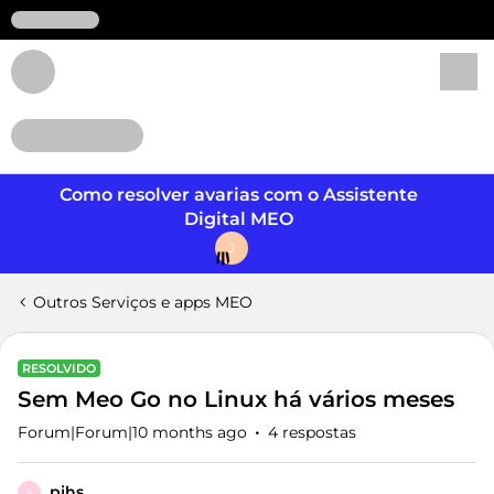
Login
Como resolver avarias com o Assistente
Digital MEO
J
Outros Serviços e apps MEO
RESOLVIDO
Sem Meo Go no Linux há vários meses
Forum|Forum|10 months ago
4 respostas
pjhs
P