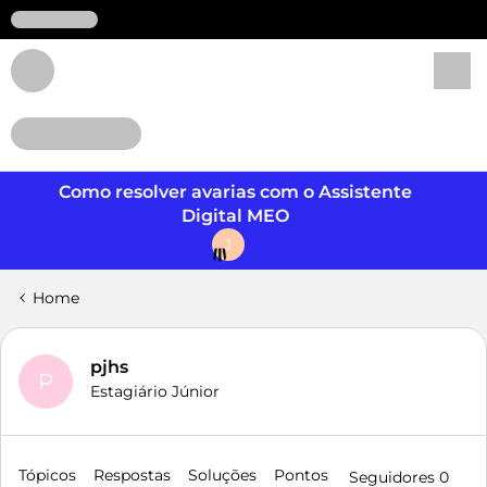
Login
Como resolver avarias com o Assistente
Digital MEO
J
Home
pjhs
P
Estagiário Júnior
Tópicos
Respostas
Soluções
Pontos
Seguidores
0