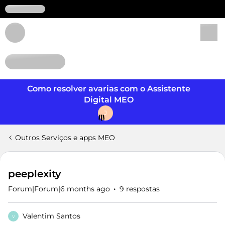
Login
Como resolver avarias com o Assistente
Digital MEO
J
Outros Serviços e apps MEO
peeplexity
Forum|Forum|6 months ago
9 respostas
Valentim Santos
V