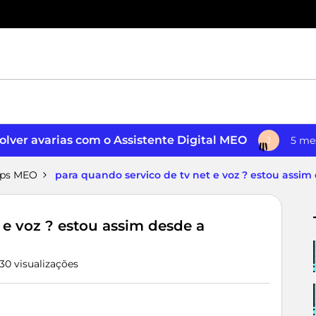
lver avarias com o Assistente Digital MEO
5 me
J
pps MEO
para quando servico de tv net e voz ? estou assim
 e voz ? estou assim desde a
30 visualizações