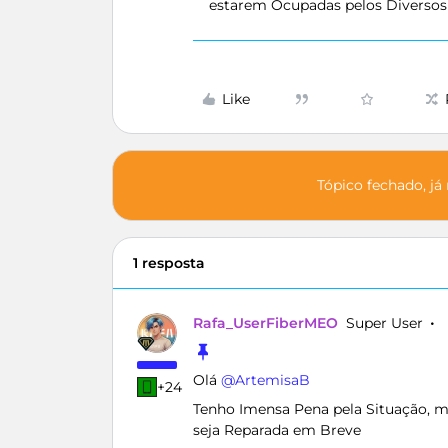
estarem Ocupadas pelos Diverso
Like
Tópico fechado, já
1 resposta
Rafa_UserFiberMEO
Super User
Olá ​
@ArtemisaB
+24
Tenho Imensa Pena pela Situação, ma
seja Reparada em Breve