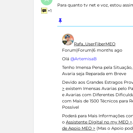
Para quanto tv net e voz, estou ass
+1
Rafa_UserFiberMEO
Forum|Forum|6 months ago
Olá ​
@ArtemisaB
Tenho Imensa Pena pela Situação, 
Avaria seja Reparada em Breve
Devido aos Grandes Estragos Pro
>
existem Imensas Avarias pelo P
e Avarias com Diferentes Dificuld
com Mais de 1500 Técnicos para R
Possível
Poderá para Mais Informações como
o
Assistente Digital no my MEO >
de Apoio MEO >
(Mas o Apoio pod