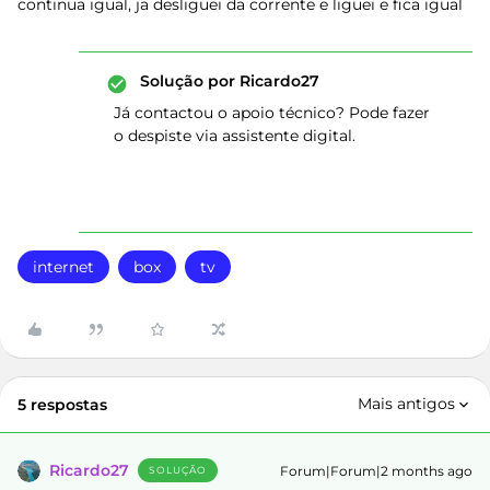
continua igual, ja desliguei da corrente e liguei e fica igual
Solução por
Ricardo27
Já contactou o apoio técnico? Pode fazer
o despiste via assistente digital.
internet
box
tv
Mais antigos
5 respostas
Ricardo27
Forum|Forum|2 months ago
SOLUÇÃO