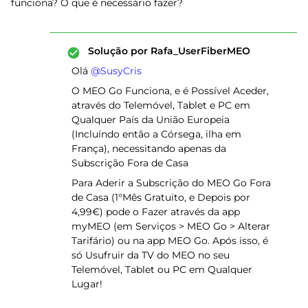
funciona? O que é necessário fazer?
Solução por
Rafa_UserFiberMEO
Olá ​
@SusyCris
O MEO Go Funciona, e é Possível Aceder,
através do Telemóvel, Tablet e PC em
Qualquer País da União Europeia
(Incluíndo então a Córsega, ilha em
França), necessitando apenas da
Subscrição Fora de Casa
Para Aderir a Subscrição do MEO Go Fora
de Casa (1°Mês Gratuito, e Depois por
4,99€) pode o Fazer através da app
myMEO (em Serviços > MEO Go > Alterar
Tarifário) ou na app MEO Go. Após isso, é
só Usufruir da TV do MEO no seu
Telemóvel, Tablet ou PC em Qualquer
Lugar!