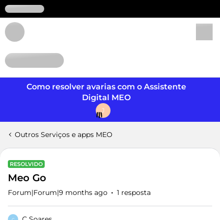
Login
Como resolver avarias com o Assistente
Digital MEO
J
Outros Serviços e apps MEO
RESOLVIDO
Meo Go
Forum|Forum|9 months ago
1 resposta
C Soares
C