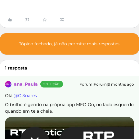
Tópico fechado, já não permite mais respostas.
1 resposta
ana_Paula
Forum|Forum|9 months ago
SOLUÇÃO
Olá ​
@C Soares
O brilho é gerido na própria app MEO Go, no lado esquerdo
quando em tela cheia.