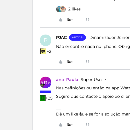
2 likes
Like
PJAC
Dinamizador Júnior
AUTOR
P
Não encontro nada no Iphone. Obri
+2
Like
ana_Paula
Super User
Nas definições ou então na app Wa
Sugiro que contacte o apoio ao clien
+25
Dê um like 👍, e se for a solução m
Like