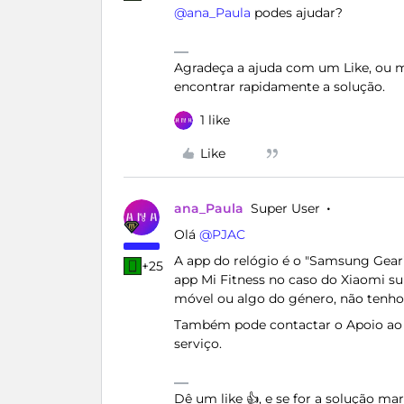
@ana_Paula
podes ajudar?
Agradeça a ajuda com um Like, ou ma
encontrar rapidamente a solução.
1 like
Like
ana_Paula
Super User
Olá ​
@PJAC
A app do relógio é o "Samsung Gear
+25
app Mi Fitness no caso do Xiaomi s
móvel ou algo do género, não tenho 
Também pode contactar o Apoio ao 
serviço.
Dê um like 👍, e se for a solução m