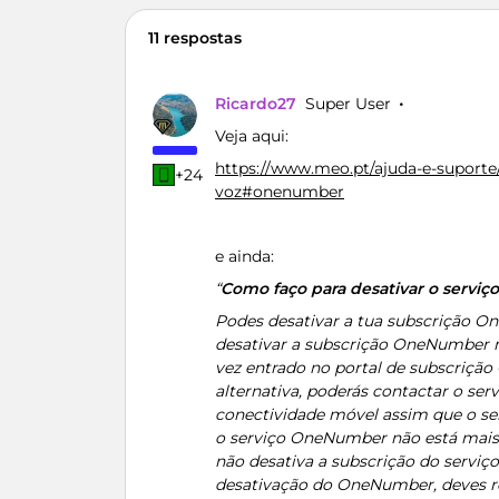
11 respostas
Ricardo27
Super User
Veja aqui:
https://www.meo.pt/ajuda-e-suporte
+24
voz#onenumber
e ainda:
“
Como faço para desativar o serv
Podes desativar a tua subscrição O
desativar a subscrição OneNumber na
vez entrado no portal de subscrição
alternativa, poderás contactar o ser
conectividade móvel assim que o se
o serviço OneNumber não está mais 
não desativa a subscrição do servi
desativação do OneNumber, deves r