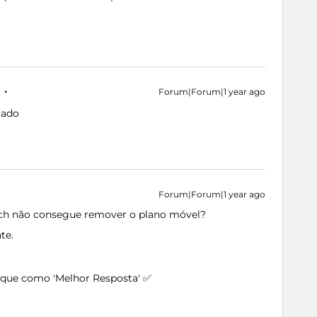
Forum|Forum|1 year ago
gado
Forum|Forum|1 year ago
tch não consegue remover o plano móvel?
te.
arque como 'Melhor Resposta' ✅