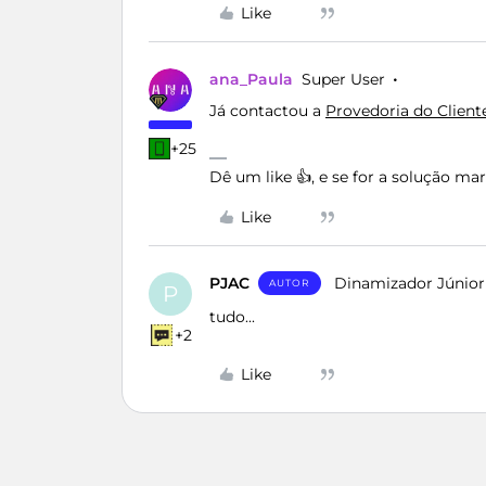
Like
ana_Paula
Super User
Já contactou a
Provedoria do Client
+25
Dê um like 👍, e se for a solução m
Like
PJAC
Dinamizador Júnior
AUTOR
P
tudo...
+2
Like