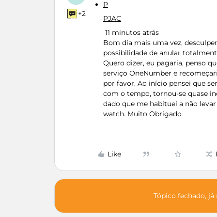
P
+2
PJAC
11 minutos atrás
Bom dia mais uma vez, desculpem
possibilidade de anular totalme
Quero dizer, eu pagaria, penso 
serviço OneNumber e recomeçaria 
por favor. Ao início pensei que se
com o tempo, tornou-se quase indi
dado que me habituei a não levar 
watch. Muito Obrigado
Like
Tópico fechado, já