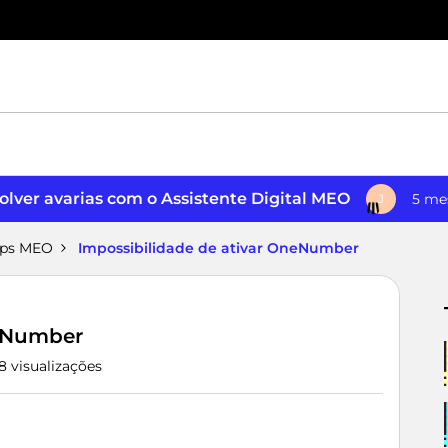
lver avarias com o Assistente Digital MEO
5 me
J
pps MEO
Impossibilidade de ativar OneNumber
neNumber
8 visualizações