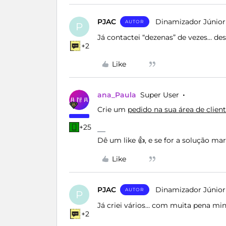
PJAC
Dinamizador Júnior
AUTOR
P
Já contactei “dezenas” de vezes… de
+2
Like
ana_Paula
Super User
Crie um
pedido na sua área de clien
+25
Dê um like 👍, e se for a solução m
Like
PJAC
Dinamizador Júnior
AUTOR
P
Já criei vários… com muita pena mi
+2