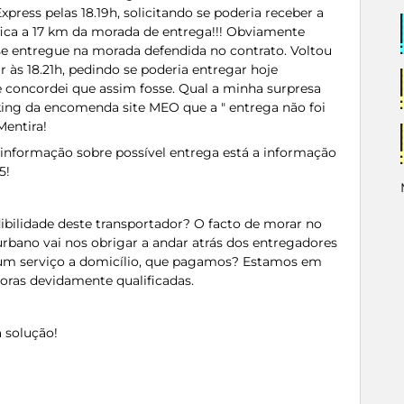
press pelas 18.19h, solicitando se poderia receber a
ca a 17 km da morada de entrega!!! Obviamente
sse entregue na morada defendida no contrato. Voltou
 às 18.21h, pedindo se poderia entregar hoje
 e concordei que assim fosse. Qual a minha surpresa
king da encomenda site MEO que a " entrega não foi
 Mentira!
 informação sobre possível entrega está a informação
5!
dibilidade deste transportador? O facto de morar no
urbano vai nos obrigar a andar atrás dos entregadores
o um serviço a domicílio, que pagamos? Estamos em
doras devidamente qualificadas.
 solução!