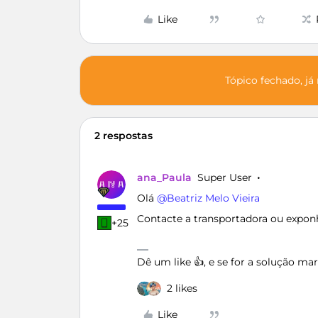
Like
Tópico fechado, já
2 respostas
ana_Paula
Super User
Olá ​
@Beatriz Melo Vieira
Contacte a transportadora ou expon
+25
Dê um like 👍, e se for a solução m
2 likes
Like