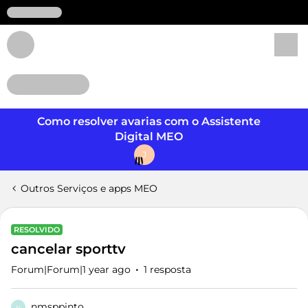
Login
Como resolver avarias com o Assistente
Digital MEO
J
Outros Serviços e apps MEO
RESOLVIDO
cancelar sporttv
Forum|Forum|1 year ago
1 resposta
nmsppinto
N