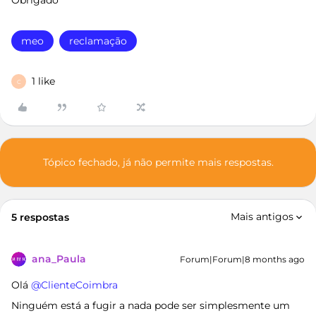
Obrigado
meo
reclamação
1 like
C
Tópico fechado, já não permite mais respostas.
Mais antigos
5 respostas
ana_Paula
Forum|Forum|8 months ago
Olá ​
@ClienteCoimbra
Ninguém está a fugir a nada pode ser simplesmente um