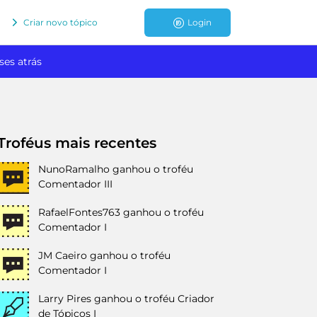
Criar novo tópico
Login
ses atrás
Troféus mais recentes
NunoRamalho
ganhou o troféu
Comentador III
RafaelFontes763
ganhou o troféu
Comentador I
JM Caeiro
ganhou o troféu
Comentador I
Larry Pires
ganhou o troféu Criador
de Tópicos I