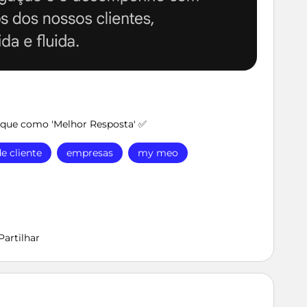
arque como 'Melhor Resposta' ✅
e cliente
empresas
my meo
Partilhar