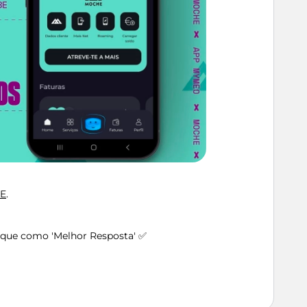
E
.
arque como 'Melhor Resposta' ✅