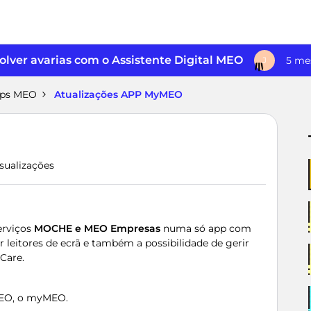
lver avarias com o Assistente Digital MEO
5 me
J
pps MEO
Atualizações APP MyMEO
isualizações
serviços
MOCHE e MEO Empresas
numa só app com
ar leitores de ecrã e também a possibilidade de gerir
Care.
 MEO, o myMEO.