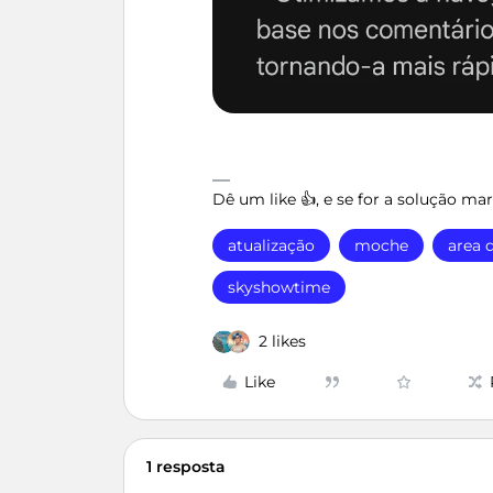
Dê um like 👍, e se for a solução m
atualização
moche
area d
skyshowtime
2 likes
Like
1 resposta