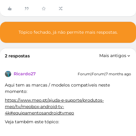
Tópico fechado, já não permite mais respostas.
Mais antigos
2 respostas
Ricardo27
Forum|Forum|7 months ago
Aqui tem as marcas / modelos compatíveis neste
momento:
https://www.meo.pt/ajuda-e-suporte/produtos-
meo/tv/meobox-android-tv-
4k#equipamentosandroidtvmeo
Veja também este tópico: