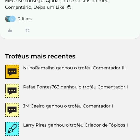
MEO! Se consegui Ajudar, ou se Gostas do meu
Comentário, Deixa um Like! 😉
2 likes
N
Troféus mais recentes
NunoRamalho
ganhou o troféu Comentador III
RafaelFontes763
ganhou o troféu Comentador I
JM Caeiro
ganhou o troféu Comentador I
Larry Pires
ganhou o troféu Criador de Tópicos I