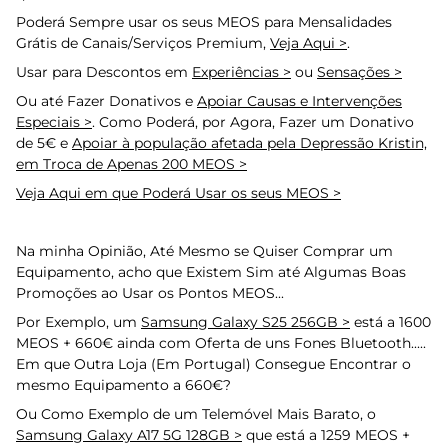
Poderá Sempre usar os seus MEOS para Mensalidades
Grátis de Canais/Serviços Premium,
Veja Aqui >
.
Usar para Descontos em
Experiências >
ou
Sensações >
Ou até Fazer Donativos e
Apoiar Causas e Intervenções
Especiais >
. Como Poderá, por Agora, Fazer um Donativo
de 5€ e
Apoiar à população afetada pela Depressão Kristin,
em Troca de Apenas 200 MEOS >
Veja Aqui em que Poderá Usar os seus MEOS >
Na minha Opinião, Até Mesmo se Quiser Comprar um
Equipamento, acho que Existem Sim até Algumas Boas
Promoções ao Usar os Pontos MEOS...
Por Exemplo, um
Samsung Galaxy S25 256GB >
está a 1600
MEOS + 660€ ainda com Oferta de uns Fones Bluetooth.....
Em que Outra Loja (Em Portugal) Consegue Encontrar o
mesmo Equipamento a 660€?
Ou Como Exemplo de um Telemóvel Mais Barato, o
Samsung Galaxy A17 5G 128GB >
que está a 1259 MEOS +