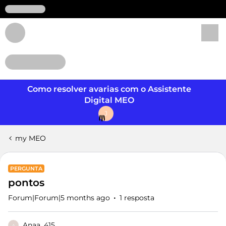
Login
Como resolver avarias com o Assistente
Digital MEO
J
my MEO
PERGUNTA
pontos
Forum|Forum|5 months ago
1 resposta
Anaa_415
A