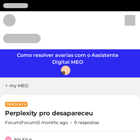
Login
Como resolver avarias com o Assistente
Digital MEO
J
my MEO
PERGUNTA
Perplexity pro desapareceu
Forum|Forum|5 months ago
9 respostas
Nautilus
N