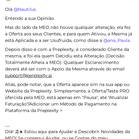
Olá ​
@Nautilus
Entendo a sua Opinião.
Mas do lado da MEO não houve qualquer alteração, ela fez
a Oferta aos seus Clientes, e para quem Ativou, a Mesma já
está Aplicada e a ser Usufruida, como disse a ​
@ana_Paula
.
Depois disso é com a Preplexity, é considerado Cliente da
mesma, e foi ela quem Decidiu esta Alteração (Decisão
Totalmente Alheia a MEO). Qualquer Esclarecimento
deverá até ser com o Apoio da Mesma através do email
support@perplexity.ai
Aliás, pode notar, que a Oferta aparece sim na sua app ou
Website da Preplexity. Simplesmente, a Oferta/Teste PRO
ofercida pela MEO, está apenas em "Pausa", até "Atualizar
Faturação"/Adicionar um Método de Pagamento na
Plataforma da Preplexity >
Olá! ⛱️☀️ Estou aqui para Ajudar e Descobrir Novidades da
MEO! Se consegui Ajudar, ou se Gostas do meu