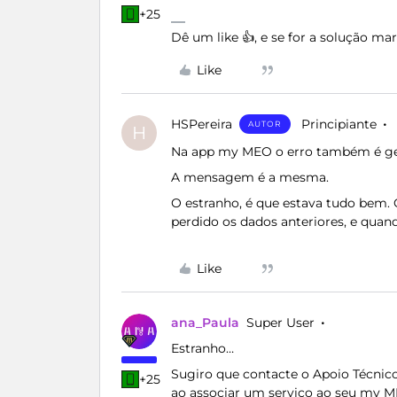
+25
Dê um like 👍, e se for a solução m
Like
HSPereira
Principiante
AUTOR
H
Na app my MEO o erro também é ge
A mensagem é a mesma.
O estranho, é que estava tudo bem. Q
perdido os dados anteriores, e quand
Like
ana_Paula
Super User
Estranho…
Sugiro que contacte o Apoio Técnic
+25
ao associar um serviço ao seu my M