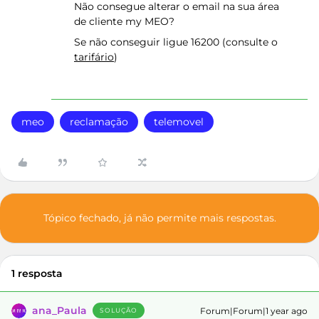
Não consegue alterar o email na sua área
de cliente my MEO?
Se não conseguir ligue 16200 (consulte o
tarifário
)
meo
reclamação
telemovel
Tópico fechado, já não permite mais respostas.
1 resposta
ana_Paula
Forum|Forum|1 year ago
SOLUÇÃO