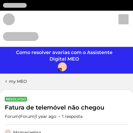
Login
Como resolver avarias com o Assistente
Digital MEO
J
my MEO
RESOLVIDO
Fatura de telemóvel não chegou
Forum|Forum|1 year ago
1 resposta
btrmariaelisa
B