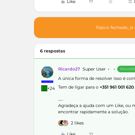
Like
Tópico fechado, já
6 respostas
Ricardo27
Super User
SOLUÇÃ
A única forma de resolver isso é cont
Tem de ligar para o
+351 961 001 620
+24
Agradeça a ajuda com um Like, ou ma
encontrar rapidamente a solução.
2 likes
Like