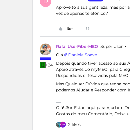
D
Aproveito a sua gentileza, mas por
vez de apenas telefónico?
Like
Rafa_UserFiberMEO
Super User
Olá ​
@Daniela Soave
Depois quando tiver acesso ao sua 
+24
Apoio através do myMEO, para Chega
Respondidas e Resolvidas pela MEO
Mas Qualquer Dúvida que tenha po
podemos Ajudar e Responder com In
Olá! ⛱️☀️ Estou aqui para Ajudar e 
Gostas do meu Comentário, Deixa u
2 likes