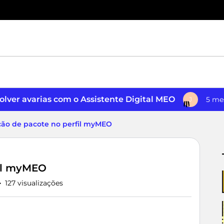
lver avarias com o Assistente Digital MEO
5 me
J
ção de pacote no perfil myMEO
fil myMEO
127 visualizações