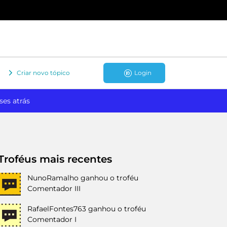
Criar novo tópico
Login
ses atrás
Troféus mais recentes
NunoRamalho
ganhou o troféu
Comentador III
RafaelFontes763
ganhou o troféu
Comentador I