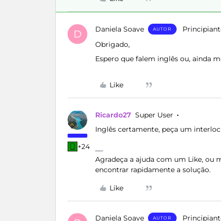
Daniela Soave
Principiant
AUTOR
D
Obrigado,
Espero que falem inglês ou, ainda mel
Like
Ricardo27
Super User
Inglês certamente, peça um interlocu
+24
Agradeça a ajuda com um Like, ou ma
encontrar rapidamente a solução.
Like
Daniela Soave
Principiant
AUTOR