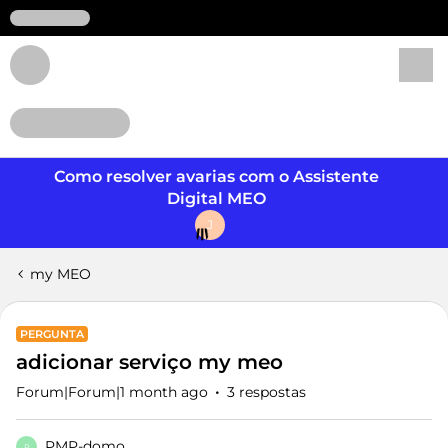
Login
Como resolver avarias com o Assistente
Digital MEO
J
my MEO
PERGUNTA
adicionar serviço my meo
Forum|Forum|1 month ago
3 respostas
PMP-domo
P