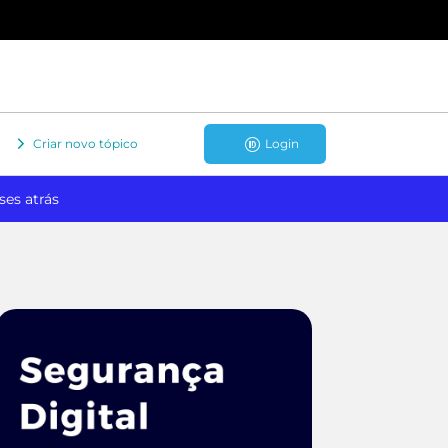
Criar novo tópico
Login
ses atrás