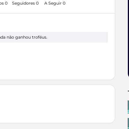
os 0
Seguidores
0
A Seguir
0
da não ganhou troféus.