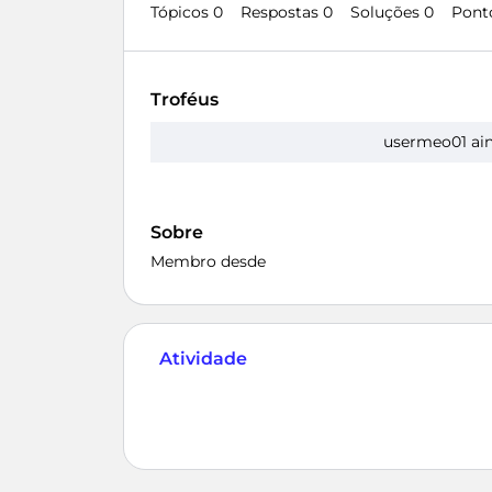
Tópicos 0
Respostas 0
Soluções 0
Pont
Troféus
usermeo01 ain
Sobre
Membro desde
Atividade