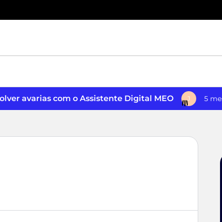
lver avarias com o Assistente Digital MEO
5 me
J