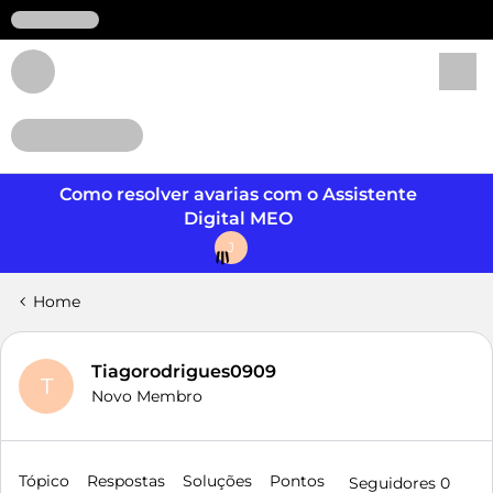
Login
Como resolver avarias com o Assistente
Digital MEO
J
Home
Tiagorodrigues0909
T
Novo Membro
Tópico
Respostas
Soluções
Pontos
Seguidores
0