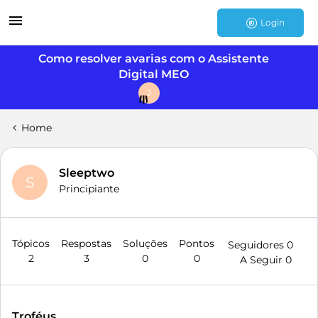
Login
Como resolver avarias com o Assistente
Digital MEO
J
Home
Sleeptwo
S
Principiante
Tópicos
Respostas
Soluções
Pontos
Seguidores
0
2
3
0
0
A Seguir
0
Troféus