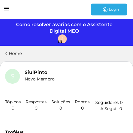
Login
Como resolver avarias com o Assistente
Digital MEO
J
Home
SiulPinto
S
Novo Membro
Tópicos
Respostas
Soluções
Pontos
Seguidores
0
0
0
0
0
A Seguir
0
Troféus