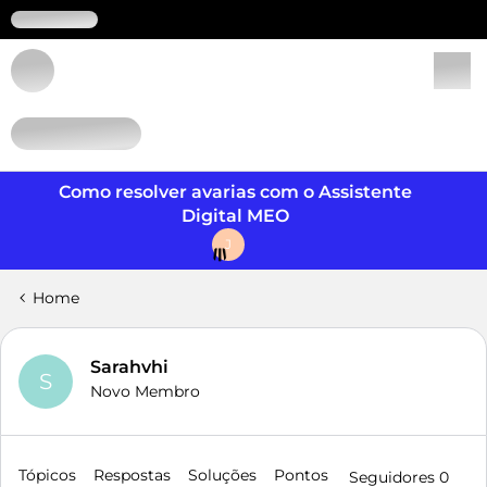
Login
Como resolver avarias com o Assistente
Digital MEO
J
Home
Sarahvhi
S
Novo Membro
Tópicos
Respostas
Soluções
Pontos
Seguidores
0