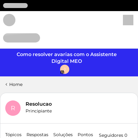
Login
Como resolver avarias com o Assistente
Digital MEO
J
Home
Resolucao
R
Principiante
Tópicos
Respostas
Soluções
Pontos
Seguidores
0