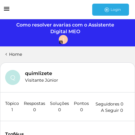
Login
Como resolver avarias com o Assistente
Digital MEO
J
Home
quimlizete
Q
Visitante Júnior
Tópico
Respostas
Soluções
Pontos
Seguidores
0
1
0
0
0
A Seguir
0
Troféus