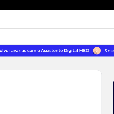
lver avarias com o Assistente Digital MEO
5 me
J