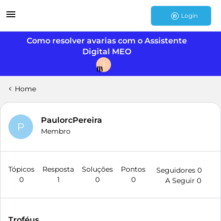
Login
Como resolver avarias com o Assistente
Digital MEO
J
Home
PaulorcPereira
P
Membro
Tópicos
Resposta
Soluções
Pontos
Seguidores
0
0
1
0
0
A Seguir
0
Troféus