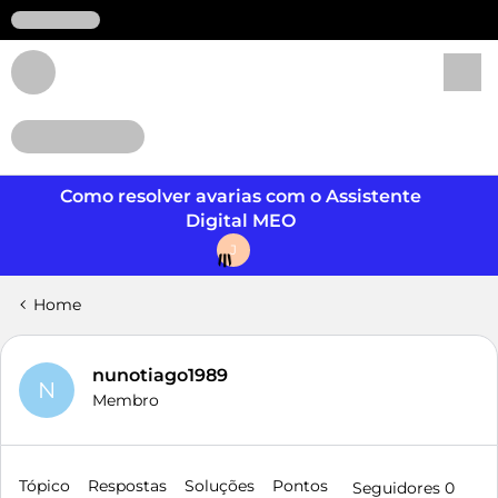
Login
Como resolver avarias com o Assistente
Digital MEO
J
Home
nunotiago1989
N
Membro
Tópico
Respostas
Soluções
Pontos
Seguidores
0