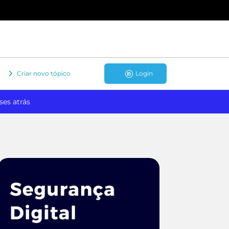
Criar novo tópico
Login
ses atrás