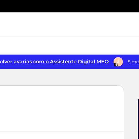
lver avarias com o Assistente Digital MEO
5 me
J