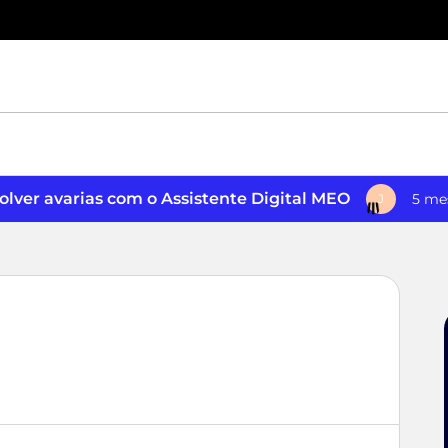
lver avarias com o Assistente Digital MEO
5 me
J