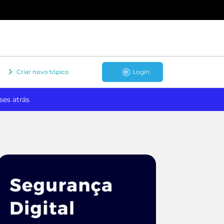
Criar novo tópico
Login
ses atrás