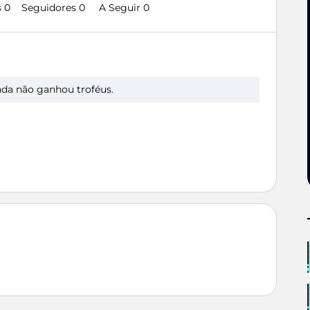
 0
Seguidores
0
A Seguir
0
nda não ganhou troféus.