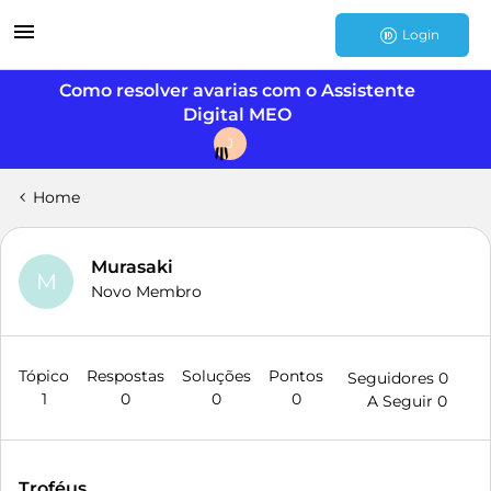
Login
Como resolver avarias com o Assistente
Digital MEO
J
Home
Murasaki
M
Novo Membro
Tópico
Respostas
Soluções
Pontos
Seguidores
0
1
0
0
0
A Seguir
0
Troféus