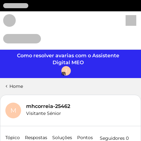
Login
Como resolver avarias com o Assistente
Digital MEO
J
Home
mhcorreia-25462
M
Visitante Sénior
Tópico
Respostas
Soluções
Pontos
Seguidores
0