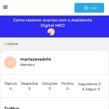
Login
Como resolver avarias com o Assistente
Digital MEO
J
Home
martazevedo14
M
Membro
Tópicos
Respostas
Soluções
Pontos
Seguidores
0
0
0
0
0
A Seguir
0
Troféus