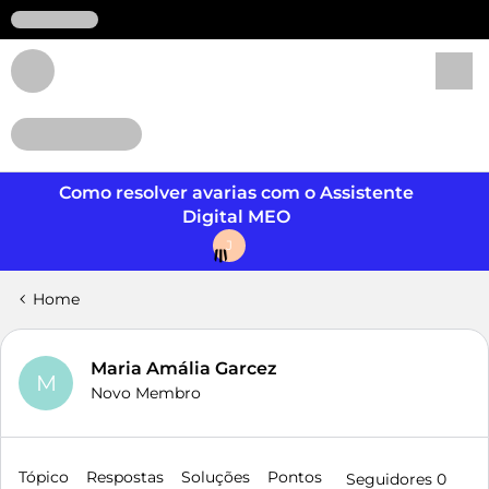
Login
Como resolver avarias com o Assistente
Digital MEO
J
Home
Maria Amália Garcez
M
Novo Membro
Tópico
Respostas
Soluções
Pontos
Seguidores
0