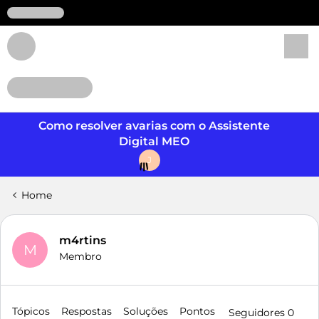
Login
Como resolver avarias com o Assistente
Digital MEO
J
Home
m4rtins
M
Membro
Tópicos
Respostas
Soluções
Pontos
Seguidores
0