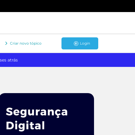
Criar novo tópico
Login
ses atrás