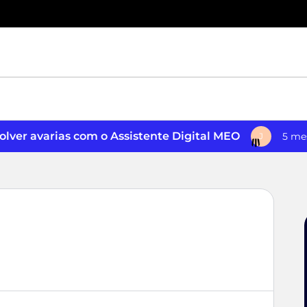
lver avarias com o Assistente Digital MEO
5 me
J