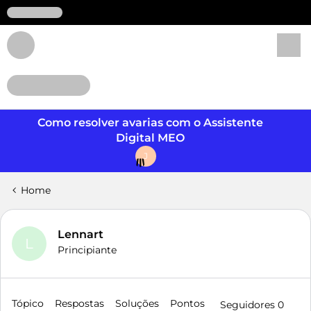
Login
Como resolver avarias com o Assistente
Digital MEO
J
Home
Lennart
L
Principiante
Tópico
Respostas
Soluções
Pontos
Seguidores
0