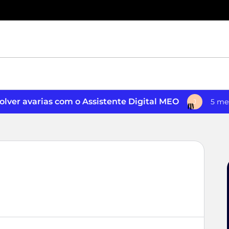
lver avarias com o Assistente Digital MEO
5 me
J