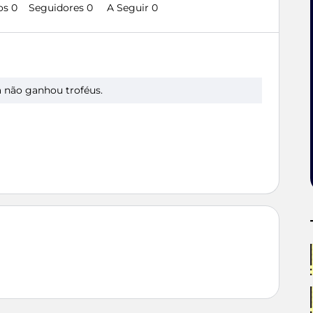
os 0
Seguidores
0
A Seguir
0
a não ganhou troféus.