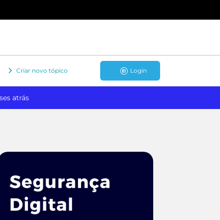
Criar novo tópico
Login
ses atrás