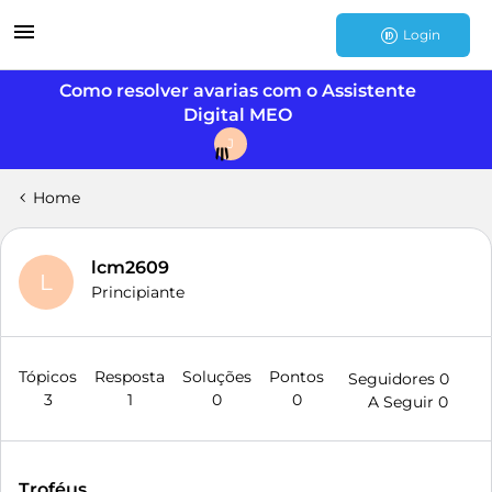
Login
Como resolver avarias com o Assistente
Digital MEO
J
Home
lcm2609
L
Principiante
Tópicos
Resposta
Soluções
Pontos
Seguidores
0
3
1
0
0
A Seguir
0
Troféus